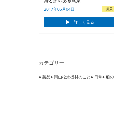
海と船のある風景
2017年06月04日
風景
詳しく見る
カテゴリー
●
製品
●
岡山松永機材のこと
●
日常
●
船の