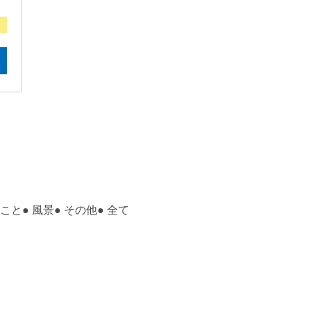
こと
●
風景
●
その他
●
全て
©
2026岡山松永機材株式会社 All Right Reserved.