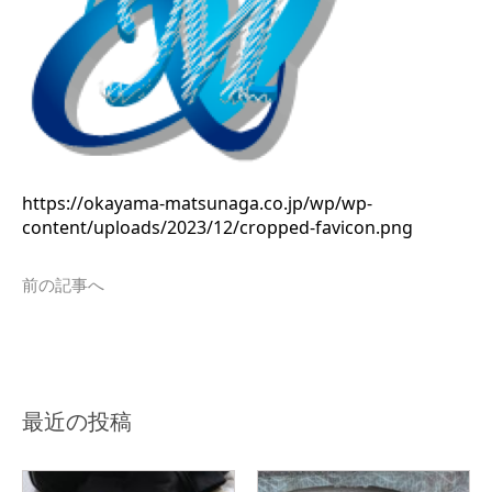
https://okayama-matsunaga.co.jp/wp/wp-
content/uploads/2023/12/cropped-favicon.png
前の記事へ
最近の投稿