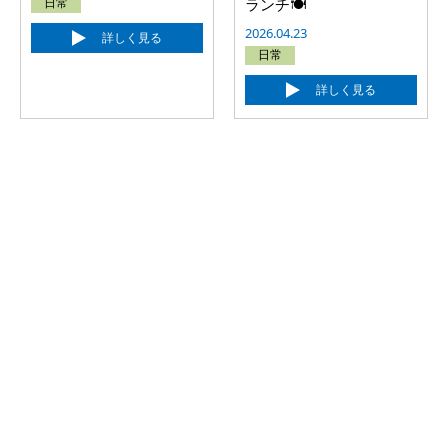
日常
ランチ🍽
2026.04.23
詳しく見る
日常
詳しく見る
カテゴリー
●
製品
●
岡山松永機材のこと
●
日常
●
船のこと
●
風景
●
その他