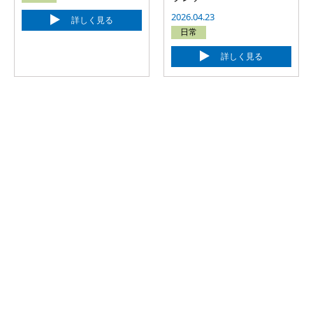
2026.04.23
詳しく見る
日常
詳しく見る
カテゴリー
●
製品
●
岡山松永機材のこと
●
日常
●
船のこと
●
風景
●
その他
●
全て